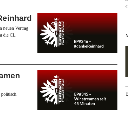
a
Reinhard
n neuen Vertrag
um die CL
N
eamen
politisch.
D