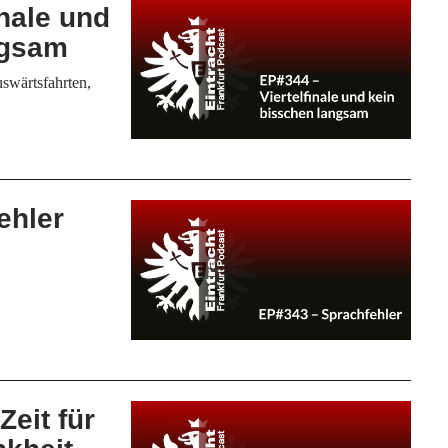
inale und
ngsam
swärtsfahrten,
ehler
Zeit für