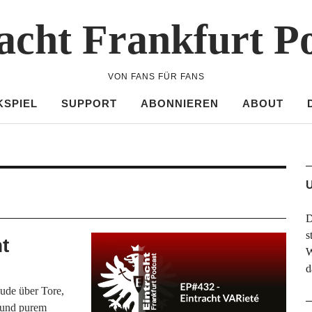
acht Frankfurt P
VON FANS FÜR FANS
KSPIEL
SUPPORT
ABONNIEREN
ABOUT
U
D
s
t
W
d
ude über Tore,
n und purem