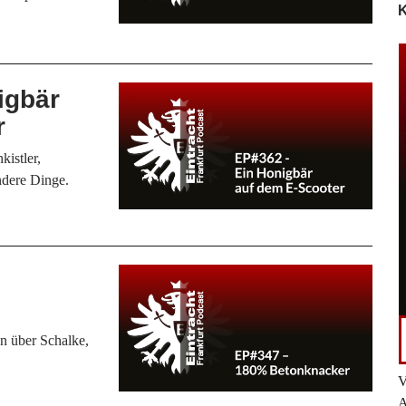
K
igbär
r
kistler,
ndere Dinge.
en über Schalke,
V
A