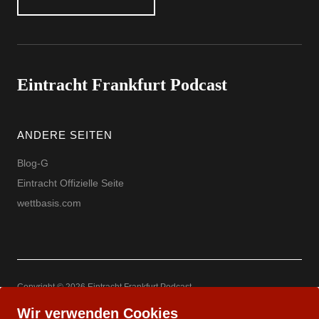
Eintracht Frankfurt Podcast
ANDERE SEITEN
Blog-G
Eintracht Offizielle Seite
wettbasis.com
Copyright © 2026 Eintracht Frankfurt Podcast
Powered by
WordPress
Theme: Uku by
Elmastudio
Wir verwenden Cookies