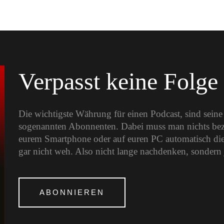
Verpasst keine Folge
Die wichtigste Währung für einen Podcast, sind sein
sogenannten Abonnenten. Dabei muss man nichts bezah
eurem Smartphone oder auf euren PC automatisch die
gar nicht weh. Also nicht lange nachdenken, sondern 
ABONNIEREN