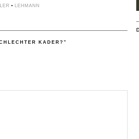
LER
•
LEHMANN
D
SCHLECHTER KADER?
”