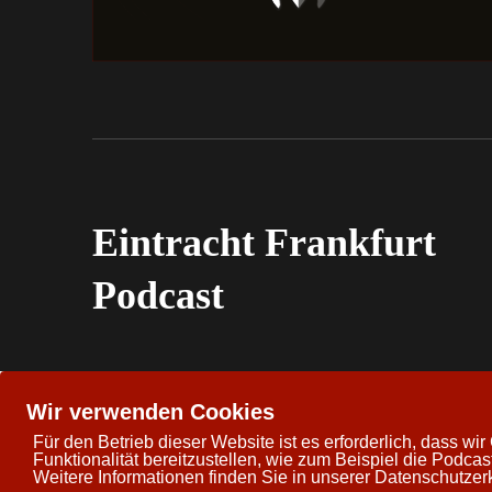
Eintracht Frankfurt
Podcast
Wir verwenden Cookies
Für den Betrieb dieser Website ist es erforderlich, dass w
Funktionalität bereitzustellen, wie zum Beispiel die Podcast
Copyright © 2026 Eintracht Frankfurt Podcast
Powered 
Weitere Informationen finden Sie in unserer Datenschutzer
Theme: Uku by
Elmastudio