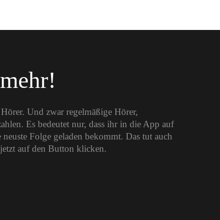
 mehr!
e Hörer. Und zwar regelmäßige Hörer,
len. Es bedeutet nur, dass ihr in die App auf
 neuste Folge geladen bekommt. Das tut auch
jetzt auf den Button klicken.