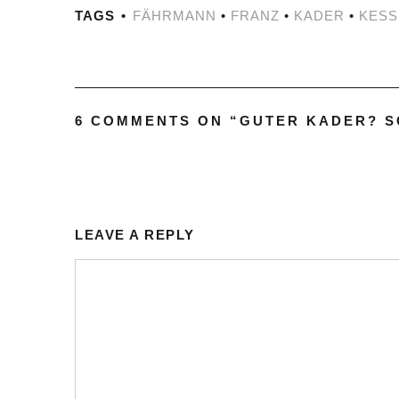
TAGS
FÄHRMANN
•
FRANZ
•
KADER
•
KESS
6 COMMENTS ON “
GUTER KADER? 
LEAVE A REPLY