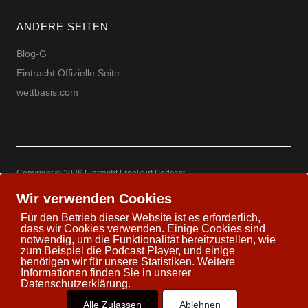
ANDERE SEITEN
Blog-G
Eintracht Offizielle Seite
wettbasis.com
Copyright © 2026 Eintracht Frankfurt Podcast
Powered by
WordPress
Theme: Uku by
Elmastudio
Wir verwenden Cookies
Für den Betrieb dieser Website ist es erforderlich,
dass wir Cookies verwenden. Einige Cookies sind
notwendig, um die Funktionalität bereitzustellen, wie
zum Beispiel die Podcast Player, und einige
Twitter
Facebook
Youtube
Google+
benötigen wir für unsere Statistiken. Weitere
Informationen finden Sie in unserer
Datenschutzerklärung.
Alle Zulassen
Ablehnen