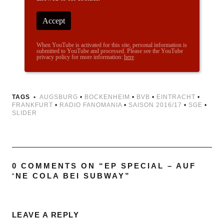
Accept
When YouTube is activated for this site, personal information is
submitted to YouTube and processed. Please see the YouTube
privacy policy for more information:
here
TAGS
AUGSBURG
•
BOCKENHEIM
•
BVB
•
EINTRACHT
•
FRANKFURT
•
RADIO FANOMANIA
•
SAISON 2016/17
•
SGE
•
SLIDER
0 COMMENTS ON “
EP SPECIAL – AUF
‘NE COLA BEI SUBWAY
”
LEAVE A REPLY