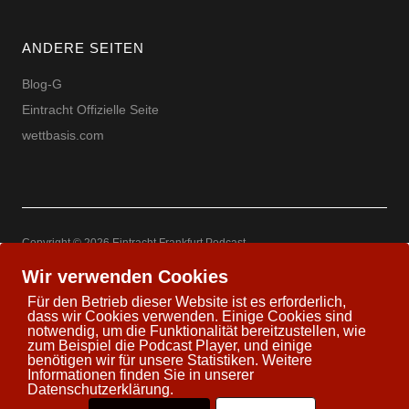
ANDERE SEITEN
Blog-G
Eintracht Offizielle Seite
wettbasis.com
Copyright © 2026 Eintracht Frankfurt Podcast
Powered by
WordPress
Theme: Uku by
Elmastudio
Wir verwenden Cookies
Für den Betrieb dieser Website ist es erforderlich,
dass wir Cookies verwenden. Einige Cookies sind
notwendig, um die Funktionalität bereitzustellen, wie
zum Beispiel die Podcast Player, und einige
Twitter
Facebook
Youtube
Google+
benötigen wir für unsere Statistiken. Weitere
Informationen finden Sie in unserer
Datenschutzerklärung.