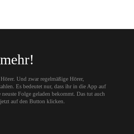
 mehr!
e Hörer. Und zwar regelmäßige Hörer,
len. Es bedeutet nur, dass ihr in die App auf
 neuste Folge geladen bekommt. Das tut auch
jetzt auf den Button klicken.