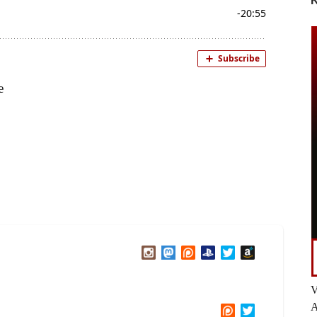
K
e
V
A