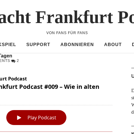
acht Frankfurt P
VON FANS FÜR FANS
KSPIEL
SUPPORT
ABONNIEREN
ABOUT
 Tagen
ENTS
2
U
D
s
W
d