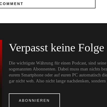
Verpasst keine Folge
Die wichtigste Währung für einen Podcast, sind sein
sogenannten Abonnenten. Dabei muss man nichts bezah
eurem Smartphone oder auf euren PC automatisch die
gar nicht weh. Also nicht lange nachdenken, sondern 
ABONNIEREN