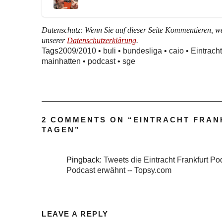
Datenschutz: Wenn Sie auf dieser Seite Kommentieren, wer
unserer
Datenschutzerklärung
.
Tags
2009/2010
•
buli
•
bundesliga
•
caio
•
Eintracht
mainhatten
•
podcast
•
sge
2 COMMENTS ON “
EINTRACHT FRANK
TAGEN
”
Pingback:
Tweets die Eintracht Frankfurt Pod
Podcast erwähnt -- Topsy.com
LEAVE A REPLY