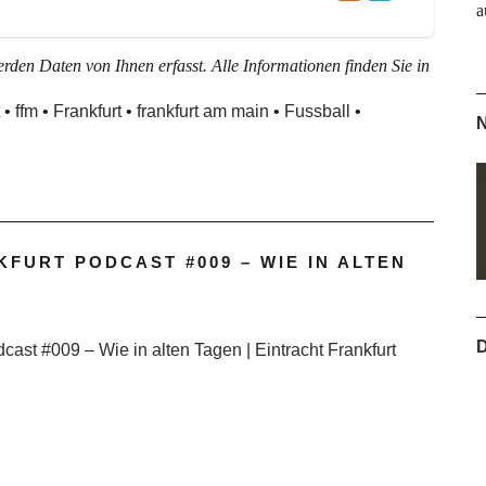
a
den Daten von Ihnen erfasst. Alle Informationen finden Sie in
•
ffm
•
Frankfurt
•
frankfurt am main
•
Fussball
•
N
FURT PODCAST #009 – WIE IN ALTEN
D
cast #009 – Wie in alten Tagen | Eintracht Frankfurt