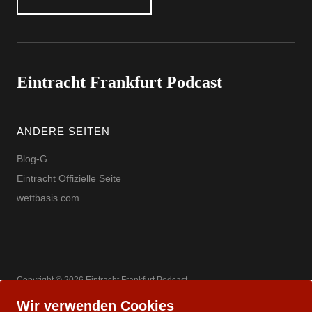
Eintracht Frankfurt Podcast
ANDERE SEITEN
Blog-G
Eintracht Offizielle Seite
wettbasis.com
Copyright © 2026 Eintracht Frankfurt Podcast
Powered by
WordPress
Theme: Uku by
Elmastudio
Wir verwenden Cookies