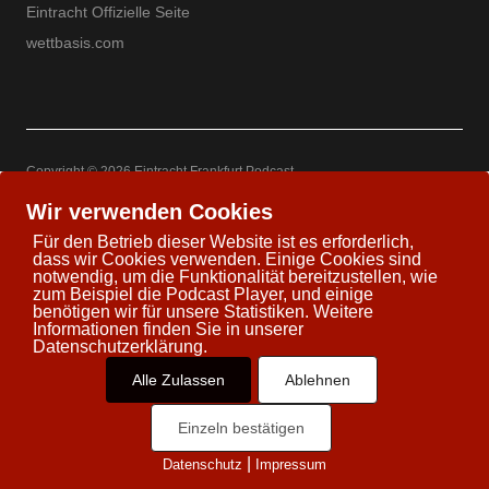
Eintracht Offizielle Seite
wettbasis.com
Copyright © 2026 Eintracht Frankfurt Podcast
Powered by
WordPress
Theme: Uku by
Elmastudio
Wir verwenden Cookies
Für den Betrieb dieser Website ist es erforderlich,
dass wir Cookies verwenden. Einige Cookies sind
notwendig, um die Funktionalität bereitzustellen, wie
zum Beispiel die Podcast Player, und einige
Twitter
Facebook
Youtube
Google+
benötigen wir für unsere Statistiken. Weitere
Informationen finden Sie in unserer
Datenschutzerklärung.
Alle Zulassen
Ablehnen
Einzeln bestätigen
|
Datenschutz
Impressum