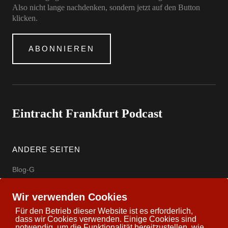
Also nicht lange nachdenken, sondern jetzt auf den Button
klicken.
ABONNIEREN
Eintracht Frankfurt Podcast
ANDERE SEITEN
Blog-G
Eintracht Offizielle Seite
Wir verwenden Cookies
wettbasis.com
Für den Betrieb dieser Website ist es erforderlich,
dass wir Cookies verwenden. Einige Cookies sind
notwendig, um die Funktionalität bereitzustellen, wie