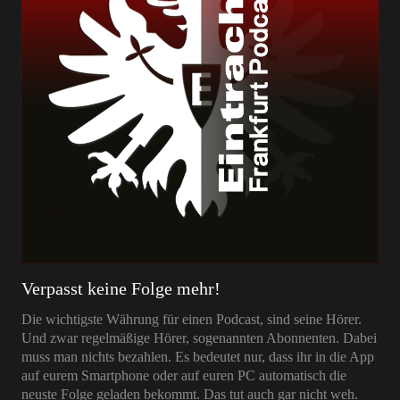
Verpasst keine Folge mehr!
Die wichtigste Währung für einen Podcast, sind seine Hörer.
Und zwar regelmäßige Hörer, sogenannten Abonnenten. Dabei
muss man nichts bezahlen. Es bedeutet nur, dass ihr in die App
auf eurem Smartphone oder auf euren PC automatisch die
neuste Folge geladen bekommt. Das tut auch gar nicht weh.