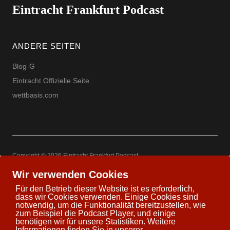
Eintracht Frankfurt Podcast
ANDERE SEITEN
Blog-G
Eintracht Offizielle Seite
wettbasis.com
Copyright © 2026 Eintracht Frankfurt Podcast
Powered by
WordPress
Theme: Uku by
Elmastudio
Wir verwenden Cookies
Für den Betrieb dieser Website ist es erforderlich,
dass wir Cookies verwenden. Einige Cookies sind
notwendig, um die Funktionalität bereitzustellen, wie
zum Beispiel die Podcast Player, und einige
Twitter
Facebook
Youtube
Google+
benötigen wir für unsere Statistiken. Weitere
Informationen finden Sie in unserer