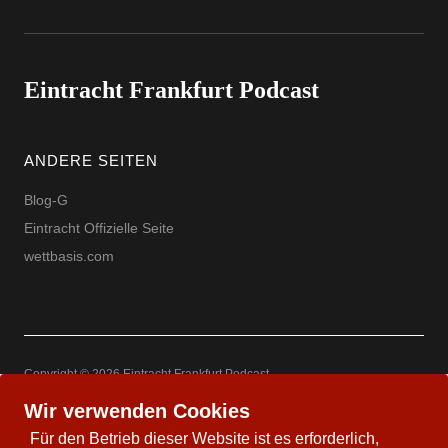
Eintracht Frankfurt Podcast
ANDERE SEITEN
Blog-G
Eintracht Offizielle Seite
wettbasis.com
Copyright © 2026 Eintracht Frankfurt Podcast
Powered by
WordPress
Theme: Uku by
Elmastudio
Wir verwenden Cookies
Für den Betrieb dieser Website ist es erforderlich,