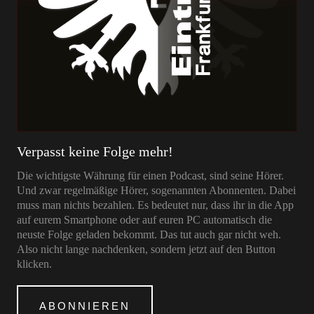
Verpasst keine Folge mehr!
Die wichtigste Währung für einen Podcast, sind seine Hörer.
Und zwar regelmäßige Hörer, sogenannten Abonnenten. Dabei
muss man nichts bezahlen. Es bedeutet nur, dass ihr in die App
auf eurem Smartphone oder auf euren PC automatisch die
neuste Folge geladen bekommt. Das tut auch gar nicht weh.
Also nicht lange nachdenken, sondern jetzt auf den Button
klicken.
ABONNIEREN