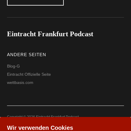
Eintracht Frankfurt Podcast
ANDERE SEITEN
Blog-G
Eintracht Offizielle Seite
wettbasis.com
Copyright © 2026 Eintracht Frankfurt Podcast
Powered by
WordPress
Theme: Uku by
Elmastudio
Wir verwenden Cookies