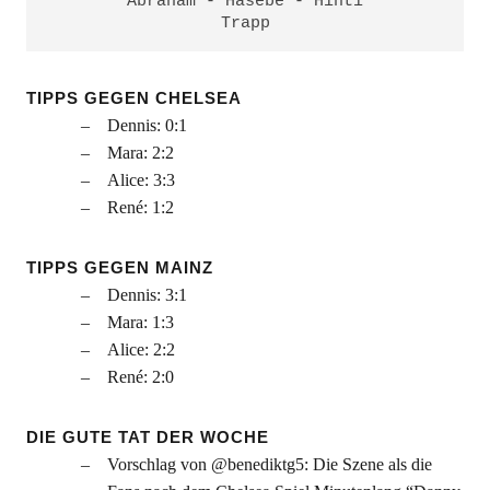
Abraham - Hasebe - Hinti
Trapp
TIPPS GEGEN CHELSEA
Dennis: 0:1
Mara: 2:2
Alice: 3:3
René: 1:2
TIPPS GEGEN MAINZ
Dennis: 3:1
Mara: 1:3
Alice: 2:2
René: 2:0
DIE GUTE TAT DER WOCHE
Vorschlag von @benediktg5: Die Szene als die