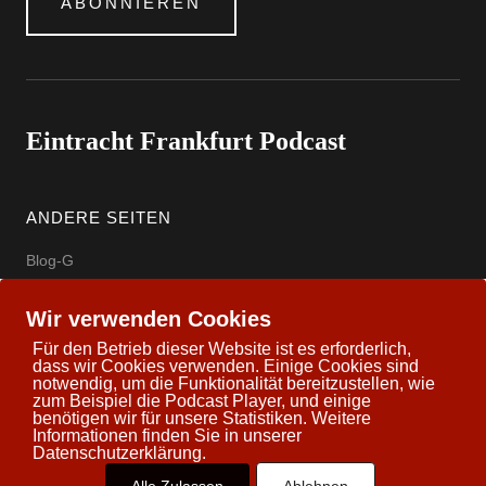
ABONNIEREN
Eintracht Frankfurt Podcast
ANDERE SEITEN
Blog-G
Eintracht Offizielle Seite
Wir verwenden Cookies
wettbasis.com
Für den Betrieb dieser Website ist es erforderlich,
dass wir Cookies verwenden. Einige Cookies sind
notwendig, um die Funktionalität bereitzustellen, wie
zum Beispiel die Podcast Player, und einige
benötigen wir für unsere Statistiken. Weitere
Informationen finden Sie in unserer
Copyright © 2026 Eintracht Frankfurt Podcast
Datenschutzerklärung.
Powered by
WordPress
Theme: Uku by
Elmastudio