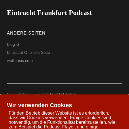
Eintracht Frankfurt Podcast
ANDERE SEITEN
Blog-G
Eintracht Offizielle Seite
wettbasis.com
Copyright © 2026 Eintracht Frankfurt Podcast
Powered by
WordPress
Theme: Uku by
Elmastudio
Wir verwenden Cookies
Für den Betrieb dieser Website ist es erforderlich,
dass wir Cookies verwenden. Einige Cookies sind
notwendig, um die Funktionalität bereitzustellen, wie
zum Beispiel die Podcast Player, und einige
Twitter
Facebook
Youtube
Google+