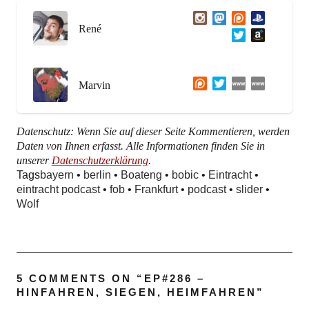
René
Marvin
Datenschutz: Wenn Sie auf dieser Seite Kommentieren, werden
Daten von Ihnen erfasst. Alle Informationen finden Sie in
unserer
Datenschutzerklärung
.
Tags
bayern
•
berlin
•
Boateng
•
bobic
•
Eintracht
•
eintracht podcast
•
fob
•
Frankfurt
•
podcast
•
slider
•
Wolf
5 COMMENTS ON “
EP#286 –
HINFAHREN, SIEGEN, HEIMFAHREN
”