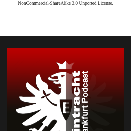
NonCommercial-ShareAlike 3.0 Unported License
.