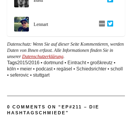
Basti
Lennart
Datenschutz: Wenn Sie auf dieser Seite Kommentieren, werden
Daten von Ihnen erfasst. Alle Informationen finden Sie in
unserer
Datenschutzerklärung
.
Tags
2015/2016
•
dortmund
•
Eintracht
•
großkreutz
•
köln
•
meier
•
podcast
•
regäsel
•
Schiedsrichter
•
scholl
•
seferovic
•
stuttgart
0 COMMENTS ON “
EP#211 – DIE
HASHTAGSCHMIEDE
”