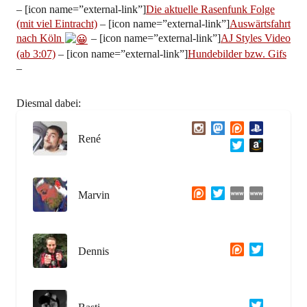
– [icon name=”external-link”]
Die aktuelle Rasenfunk Folge
(mit viel Eintracht)
– [icon name=”external-link”]
Auswärtsfahrt
nach Köln
– [icon name=”external-link”]
AJ Styles Video
(ab 3:07)
– [icon name=”external-link”]
Hundebilder bzw. Gifs
–
Diesmal dabei:
René
Marvin
Dennis