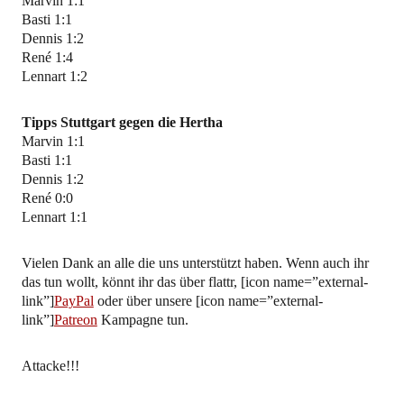
Marvin 1:1
Basti 1:1
Dennis 1:2
René 1:4
Lennart 1:2
Tipps Stuttgart gegen die Hertha
Marvin 1:1
Basti 1:1
Dennis 1:2
René 0:0
Lennart 1:1
Vielen Dank an alle die uns unterstützt haben. Wenn auch ihr
das tun wollt, könnt ihr das über flattr, [icon name=”external-
link”]
PayPal
oder über unsere [icon name=”external-
link”]
Patreon
Kampagne tun.
Attacke!!!