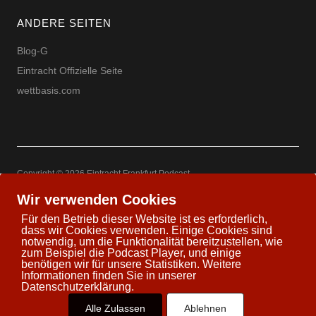
ANDERE SEITEN
Blog-G
Eintracht Offizielle Seite
wettbasis.com
Copyright © 2026 Eintracht Frankfurt Podcast
Powered by
WordPress
Theme: Uku by
Elmastudio
Wir verwenden Cookies
Für den Betrieb dieser Website ist es erforderlich,
dass wir Cookies verwenden. Einige Cookies sind
notwendig, um die Funktionalität bereitzustellen, wie
zum Beispiel die Podcast Player, und einige
Twitter
Facebook
Youtube
Google+
benötigen wir für unsere Statistiken. Weitere
Informationen finden Sie in unserer
Datenschutzerklärung.
Alle Zulassen
Ablehnen