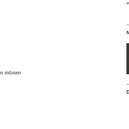
a
N
en müssen
D