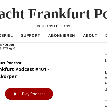
acht Frankfurt P
VON FANS FÜR FANS
KSPIEL
SUPPORT
ABONNIEREN
ABOUT
gskörper
ENTS
0
U
D
s
W
d