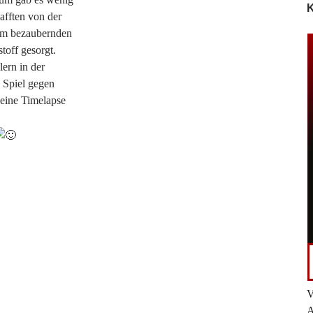
K
afften von der
em bezaubernden
toff gesorgt.
ern in der
Spiel gegen
eine Timelapse
V
A