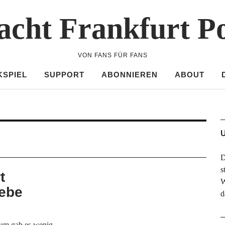
acht Frankfurt P
VON FANS FÜR FANS
KSPIEL
SUPPORT
ABONNIEREN
ABOUT
U
D
s
t
W
iebe
d
um gab es wenig