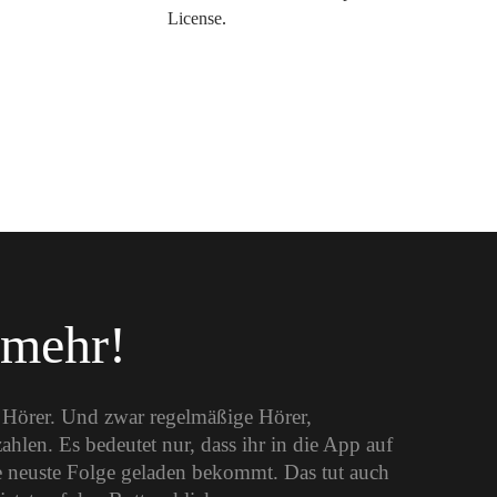
License
.
 mehr!
e Hörer. Und zwar regelmäßige Hörer,
len. Es bedeutet nur, dass ihr in die App auf
 neuste Folge geladen bekommt. Das tut auch