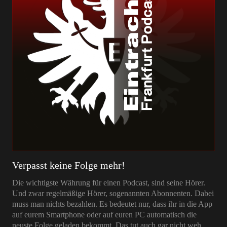
Verpasst keine Folge mehr!
Die wichtigste Währung für einen Podcast, sind seine Hörer.
Und zwar regelmäßige Hörer, sogenannten Abonnenten. Dabei
muss man nichts bezahlen. Es bedeutet nur, dass ihr in die App
auf eurem Smartphone oder auf euren PC automatisch die
neuste Folge geladen bekommt. Das tut auch gar nicht weh.