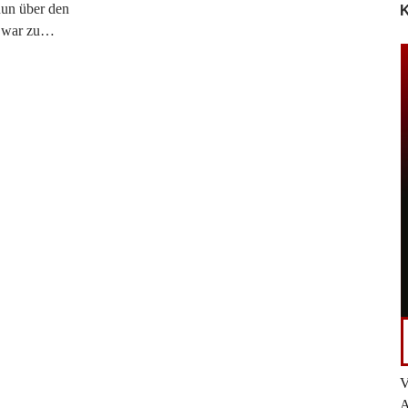
nun über den
K
t war zu…
V
A