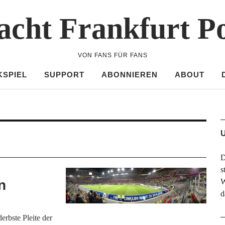
acht Frankfurt P
VON FANS FÜR FANS
KSPIEL
SUPPORT
ABONNIEREN
ABOUT
U
D
s
n
W
d
derbste Pleite der