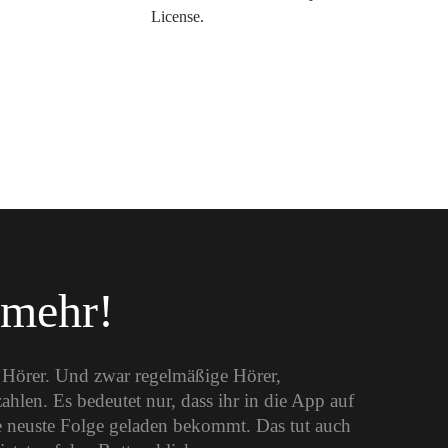
License
.
 mehr!
e Hörer. Und zwar regelmäßige Hörer,
len. Es bedeutet nur, dass ihr in die App auf
 neuste Folge geladen bekommt. Das tut auch