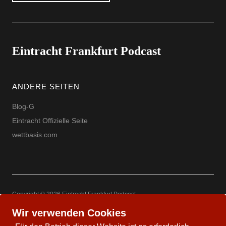
Eintracht Frankfurt Podcast
ANDERE SEITEN
Blog-G
Eintracht Offizielle Seite
wettbasis.com
Copyright © 2026 Eintracht Frankfurt Podcast
Powered by
WordPress
Theme: Uku by
Elmastudio
Wir verwenden Cookies