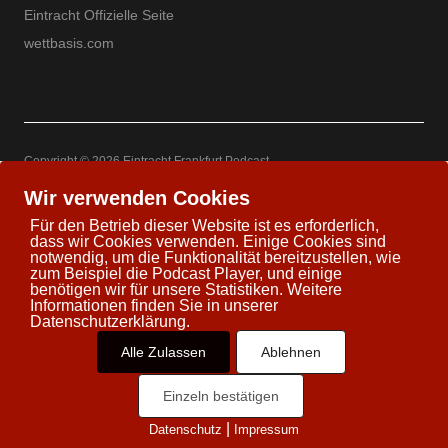
Eintracht Offizielle Seite
wettbasis.com
Copyright © 2026 Eintracht Frankfurt Podcast
Powered by
WordPress
Theme: Uku by
Elmastudio
Wir verwenden Cookies
Für den Betrieb dieser Website ist es erforderlich,
dass wir Cookies verwenden. Einige Cookies sind
notwendig, um die Funktionalität bereitzustellen, wie
zum Beispiel die Podcast Player, und einige
Twitter
Facebook
Youtube
Google+
benötigen wir für unsere Statistiken. Weitere
Informationen finden Sie in unserer
Datenschutzerklärung.
Alle Zulassen
Ablehnen
Einzeln bestätigen
|
Datenschutz
Impressum