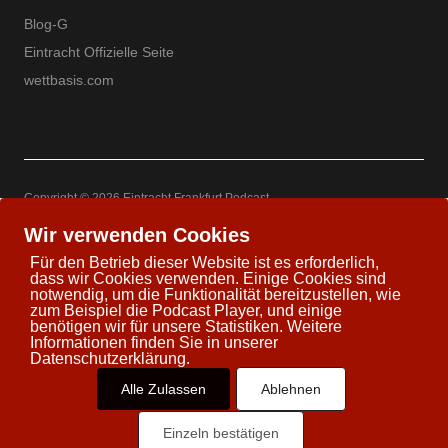
Blog-G
Eintracht Offizielle Seite
wettbasis.com
Copyright © 2026 Eintracht Frankfurt Podcast
Powered by
WordPress
Theme: Uku by
Elmastudio
Wir verwenden Cookies
Für den Betrieb dieser Website ist es erforderlich,
dass wir Cookies verwenden. Einige Cookies sind
notwendig, um die Funktionalität bereitzustellen, wie
zum Beispiel die Podcast Player, und einige
Twitter
Facebook
Youtube
Google+
benötigen wir für unsere Statistiken. Weitere
Informationen finden Sie in unserer
Datenschutzerklärung.
Alle Zulassen
Ablehnen
Einzeln bestätigen