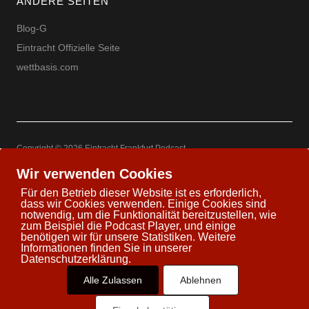
ANDERE SEITEN
Blog-G
Eintracht Offizielle Seite
wettbasis.com
Copyright © 2026 Eintracht Frankfurt Podcast
Powered by
WordPress
Theme: Uku by
Elmastudio
Wir verwenden Cookies
Für den Betrieb dieser Website ist es erforderlich,
dass wir Cookies verwenden. Einige Cookies sind
notwendig, um die Funktionalität bereitzustellen, wie
zum Beispiel die Podcast Player, und einige
Twitter
Facebook
Youtube
Google+
benötigen wir für unsere Statistiken. Weitere
Informationen finden Sie in unserer
Datenschutzerklärung.
Alle Zulassen
Ablehnen