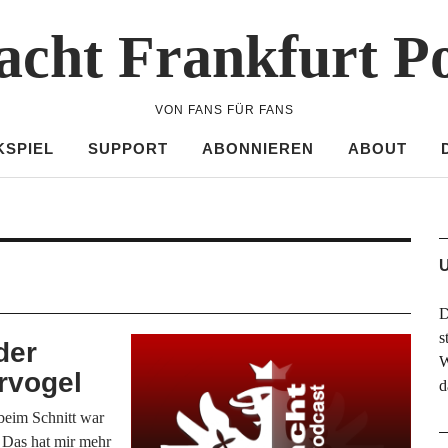
acht Frankfurt P
VON FANS FÜR FANS
KSPIEL
SUPPORT
ABONNIEREN
ABOUT
U
D
s
der
W
rvogel
d
beim Schnitt war
 Das hat mir mehr