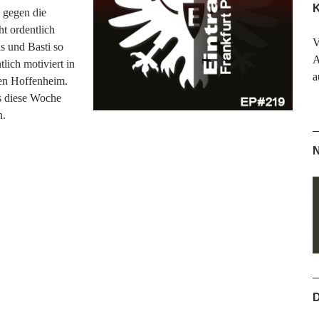
K
 gegen die
t ordentlich
V
s und Basti so
A
lich motiviert in
a
gen Hoffenheim.
s diese Woche
n.
N
D